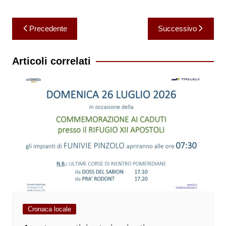
Navigazione
Precedente
Successivo
articoli
Articoli correlati
Cronaca locale