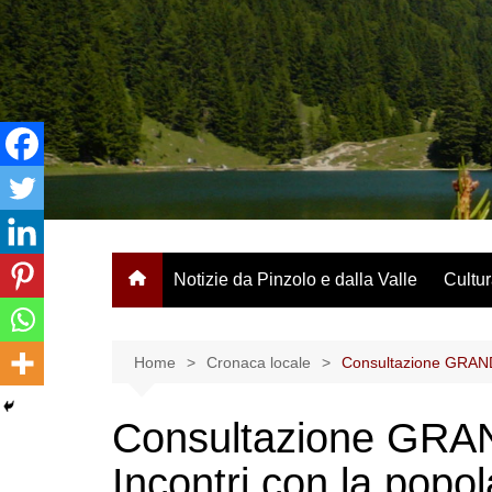
Salta
al
contenuto
Notizie da Pinzolo e dalla Valle
Cultur
Home
Cronaca locale
Consultazione GRANDI
Consultazione GRA
Incontri con la popo