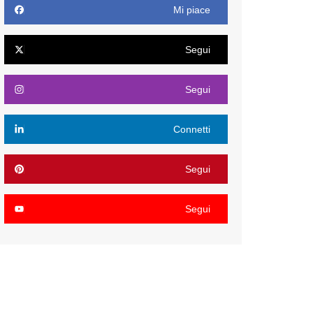
Mi piace
Segui
Segui
Connetti
Segui
Segui