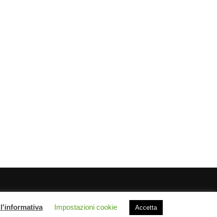
l'informativa
Impostazioni cookie
Chi siamo
Privacy Policy
Sitemap
Link utili
Accetta