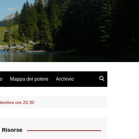
lo
Mappa del potere
Archivio
ttembre ore 20.30
Risorse