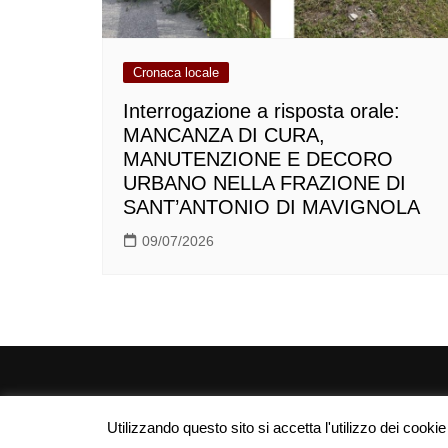
Cronaca locale
Interrogazione a risposta orale:
MANCANZA DI CURA,
MANUTENZIONE E DECORO
URBANO NELLA FRAZIONE DI
SANT’ANTONIO DI MAVIGNOLA
09/07/2026
Utilizzando questo sito si accetta l'utilizzo dei cooki
| Campanedipinzolo.it - Webmaster: Marco Salvaterra 