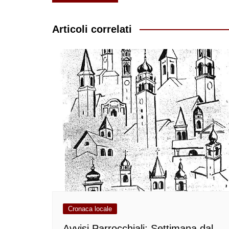
articoli
Articoli correlati
Cronaca locale
Avvisi Parrocchiali: Settimana dal