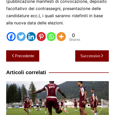
(pubblicazione manifesti di convocazione, deposito
facoltativo dei contrassegni, presentazione delle
candidature ecc.), i quali saranno ridefiniti in base
alla nuova data delle elezioni.
0
Shares
Navigazione
Precedente
Successivo
articoli
Articoli correlati