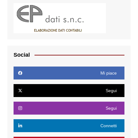
Social
Mi piace
Segui
Segui
Connetti