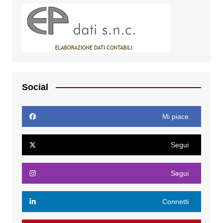
Social
Mi piace
Segui
Segui
Connetti