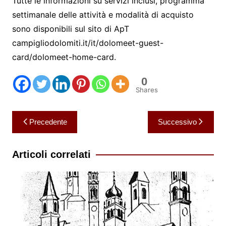
Tutte le informazioni su servizi inclusi, programma
settimanale delle attività e modalità di acquisto
sono disponibili sul sito di ApT
campigliodolomiti.it/it/dolomeet-guest-
card/dolomeet-home-card.
0
Shares
Navigazione
Precedente
Successivo
articoli
Articoli correlati