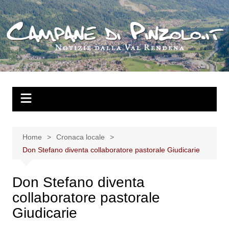
Salta
al
contenuto
Home
Cronaca locale
Don Stefano diventa collaboratore pastorale Giudicarie
Don Stefano diventa
collaboratore pastorale
Giudicarie