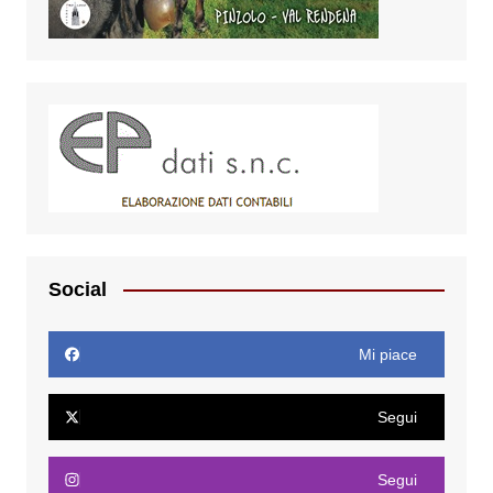
Social
Mi piace
Segui
Segui