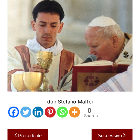
don Stefano Maffei
0
Shares
Navigazione
Precedente
Successivo