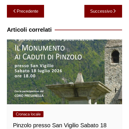
Navigazione
Precedente
Successivo
articoli
Articoli correlati
Cronaca locale
Pinzolo presso San Vigilio Sabato 18