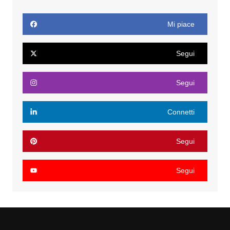
Mi piace
Segui
Segui
Connetti
Segui
Segui