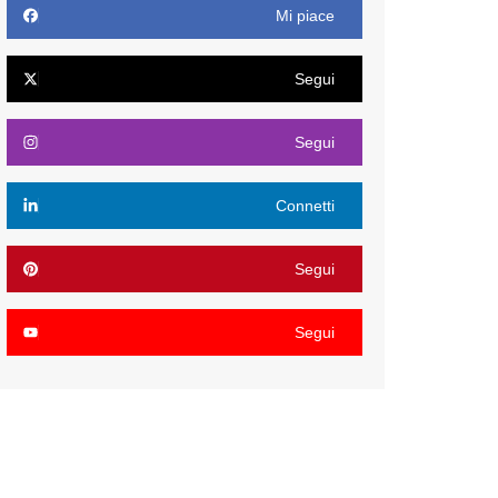
Mi piace
Segui
Segui
Connetti
Segui
Segui