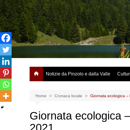
Salta
al
contenuto
Notizie da Pinzolo e dalla Valle
Cultur
Home
Cronaca locale
Giornata ecologica –
Giornata ecologica 
2021