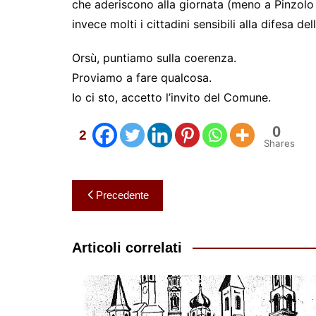
che aderiscono alla giornata (meno a Pinzolo 
invece molti i cittadini sensibili alla difesa del
Orsù, puntiamo sulla coerenza.
Proviamo a fare qualcosa.
Io ci sto, accetto l’invito del Comune.
0
2
Shares
Navigazione
Precedente
articoli
Articoli correlati