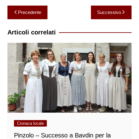
Navigazione
Precedente
Successivo
articoli
Articoli correlati
Cronaca locale
Pinzolo – Successo a Bavdin per la