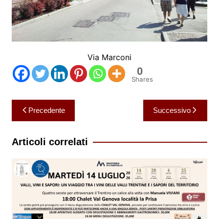
Via Marconi
0
Shares
Navigazione
Precedente
Successivo
articoli
Articoli correlati