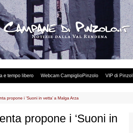
a e tempo libero
Webcam CampiglioPinzolo
VIP di Pinzo
nta propone i ‘Suoni in vetta’ a Malga Arza
enta propone i ‘Suoni in