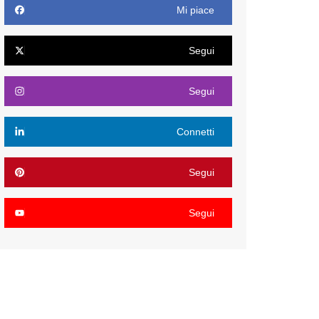
Mi piace
Segui
Segui
Connetti
Segui
Segui