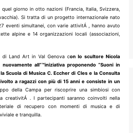
quel giorno in otto nazioni (Francia, Italia, Svizzera,
acchia). Si tratta di un progetto internazionale nato
7 eventi simultanei, con varie attivitÁ , hanno avuto
tte alpine e 14 organizzazioni locali (associazioni,
o di Land Art in Val Genova c
on lo scultore Nicola
 nuovamente all”™iniziativa proponendo “Suoni in
 la Scuola di Musica C. Eccher di Cles e la Consulta
 rivolto a ragazzi con più di 15 anni e consiste in un
po della Campa per riscoprire una simbiosi con
 creativitÁ . I partecipanti saranno coinvolti nella
ateriale di recupero con momenti di musica e di
iale e tranquilla.