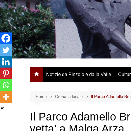
Salta
al
contenuto
Notizie da Pinzolo e dalla Valle
Cultur
Home
Cronaca locale
Il Parco Adamello Bre
Il Parco Adamello Br
vetta’ a Malga Arza