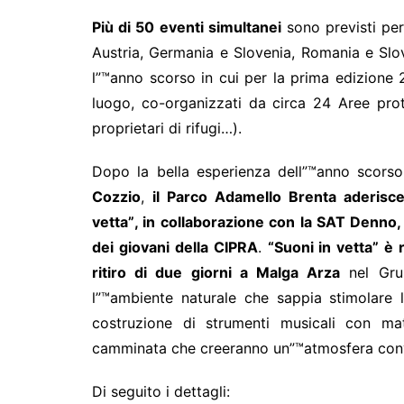
Più di 50 eventi simultanei
sono previsti per 
Austria, Germania e Slovenia, Romania e Slov
l”™anno scorso in cui per la prima edizione 2
luogo, co-organizzati da circa 24 Aree prote
proprietari di rifugi…).
Dopo la bella esperienza dell”™anno scors
Cozzio
,
il Parco Adamello Brenta aderisce
vetta”, in collaborazione con la SAT Denno,
dei giovani della CIPRA
.
“Suoni in vetta” è
ritiro di due giorni a Malga Arza
nel Grup
l”™ambiente naturale che sappia stimolare la
costruzione di strumenti musicali con m
camminata che creeranno un”™atmosfera conviv
Di seguito i dettagli: