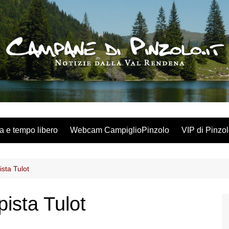
a e tempo libero
Webcam CampiglioPinzolo
VIP di Pinzo
ista Tulot
pista Tulot