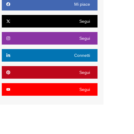
Mi piace
Segui
Segui
Connetti
Segui
Segui