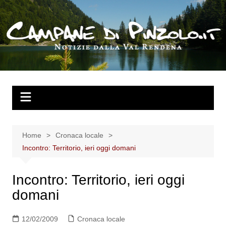
Salta
al
contenuto
Home
Cronaca locale
Incontro: Territorio, ieri oggi domani
Incontro: Territorio, ieri oggi
domani
12/02/2009
Cronaca locale