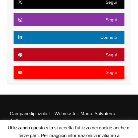
Segui
Segui
Connetti
Segui
Segui
| Campanedipinzolo.it - Webmaster: Marco Salvaterra -
info@agraria.org |
Utilizzando questo sito si accetta l'utilizzo dei cookie anche di
Chi siamo
Privacy Policy
Sitemap
Link utili
terze parti. Per maggiori informazioni vi invitiamo a