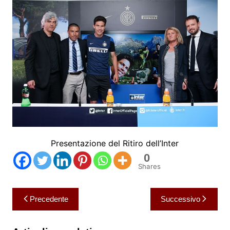
Presentazione del Ritiro dell’Inter
0
Shares
Navigazione
Precedente
Successivo
articoli