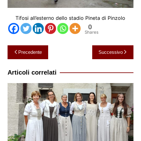
Tifosi all’esterno dello stadio Pineta di Pinzolo
0
Shares
Navigazione
Precedente
Successivo
articoli
Articoli correlati