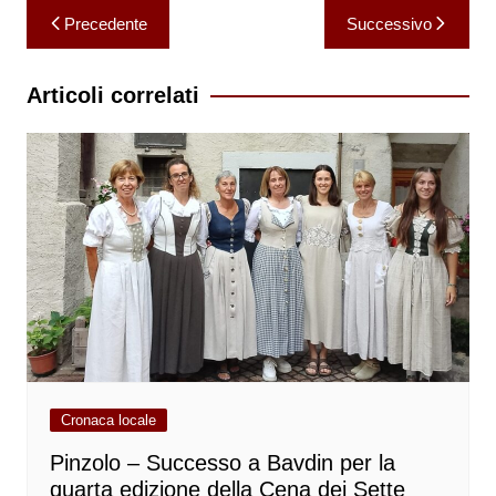
Navigazione
Precedente
Successivo
articoli
Articoli correlati
Cronaca locale
Pinzolo – Successo a Bavdin per la
quarta edizione della Cena dei Sette