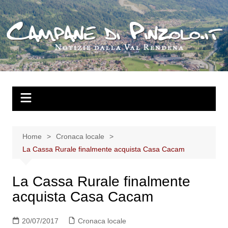
Salta
al
contenuto
Home
Cronaca locale
La Cassa Rurale finalmente acquista Casa Cacam
La Cassa Rurale finalmente
acquista Casa Cacam
20/07/2017
Cronaca locale