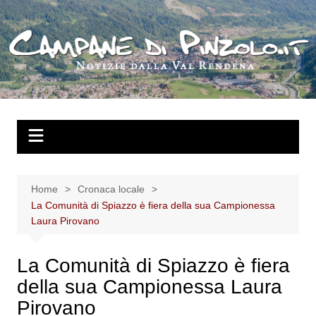
Salta
al
contenuto
Home
Cronaca locale
La Comunità di Spiazzo è fiera della sua Campionessa
Laura Pirovano
La Comunità di Spiazzo è fiera
della sua Campionessa Laura
Pirovano