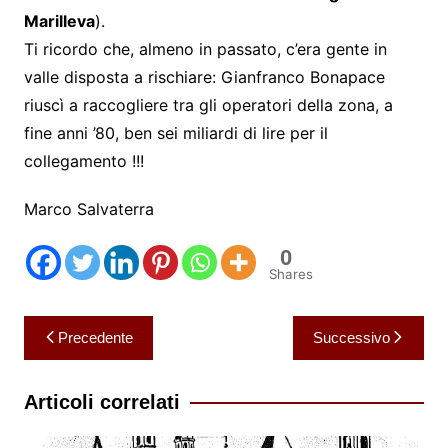
Marilleva
).
Ti ricordo che, almeno in passato, c’era gente in
valle disposta a rischiare: Gianfranco Bonapace
riuscì a raccogliere tra gli operatori della zona, a
fine anni ’80, ben sei miliardi di lire per il
collegamento !!!
Marco Salvaterra
0
Shares
Navigazione
Precedente
Successivo
articoli
Articoli correlati