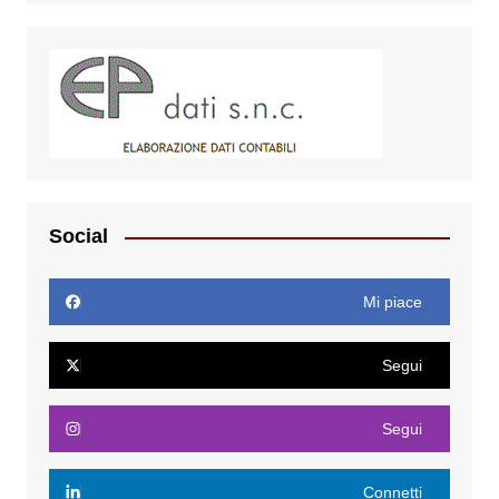
Social
Mi piace
Segui
Segui
Connetti