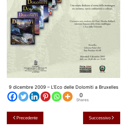
9 dicembre 2009 – L’Eco delle Dolomiti a Bruxelles
0
Shares
Navigazione
Precedente
Successivo
articoli