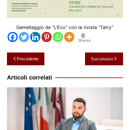
Gemellaggio de “L’Eco” con la rivista “Tatry”
0
Shares
Navigazione
Precedente
Successivo
articoli
Articoli correlati