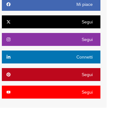
Mi piace
Segui
Segui
Connetti
Segui
Segui