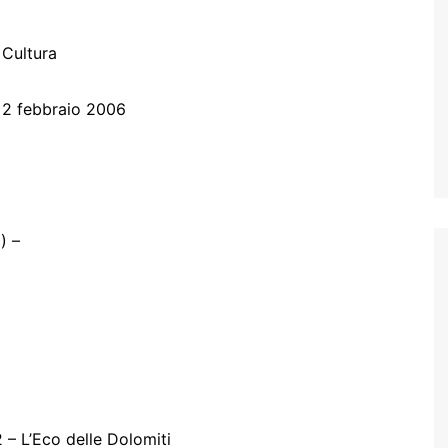
 Cultura
l 2 febbraio 2006
) –
– L’Eco delle Dolomiti