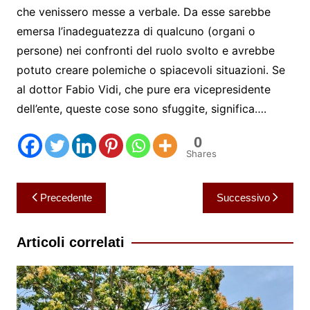
che venissero messe a verbale. Da esse sarebbe
emersa l’inadeguatezza di qualcuno (organi o
persone) nei confronti del ruolo svolto e avrebbe
potuto creare polemiche o spiacevoli situazioni. Se
al dottor Fabio Vidi, che pure era vicepresidente
dell’ente, queste cose sono sfuggite, significa….
0
Shares
Navigazione
Precedente
Successivo
articoli
Articoli correlati