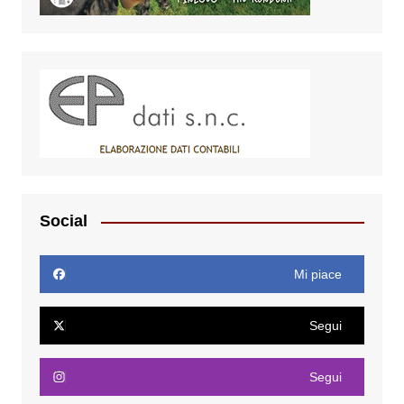
Social
Mi piace
Segui
Segui