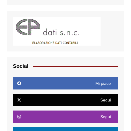
Social
Mi piace
Segui
Segui