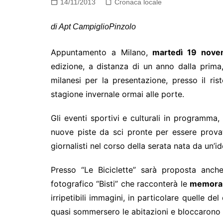
14/11/2013
Cronaca locale
di Apt CampiglioPinzolo
Appuntamento a Milano,
martedì 19 nov
edizione, a distanza di un anno dalla prima
milanesi per la presentazione, presso il ri
stagione invernale ormai alle porte.
Gli eventi sportivi e culturali in programma, l
nuove piste da sci pronte per essere provat
giornalisti nel corso della serata nata da un’i
Presso “Le Biciclette” sarà proposta anc
fotografico “Bisti” che racconterà le
memorab
irripetibili immagini, in particolare quelle d
quasi sommersero le abitazioni e bloccarono l