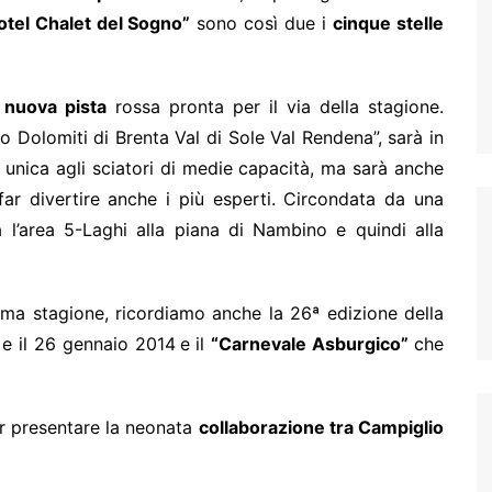
otel Chalet del Sogno”
sono così due i
cinque stelle
a
nuova pista
rossa pronta per il via della stagione.
io Dolomiti di Brenta Val di Sole Val Rendena”, sarà in
 unica agli sciatori di medie capacità, ma sarà anche
ar divertire anche i più esperti. Circondata da una
à l’area 5-Laghi alla piana di Nambino e quindi alla
sima stagione, ricordiamo anche la 26ª edizione della
3 e il 26 gennaio 2014
e
il
“Carnevale Asburgico”
che
er presentare la neonata
collaborazione tra Campiglio