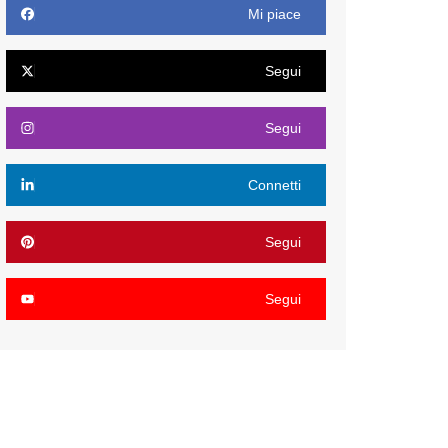
Mi piace
Segui
Segui
Connetti
Segui
Segui