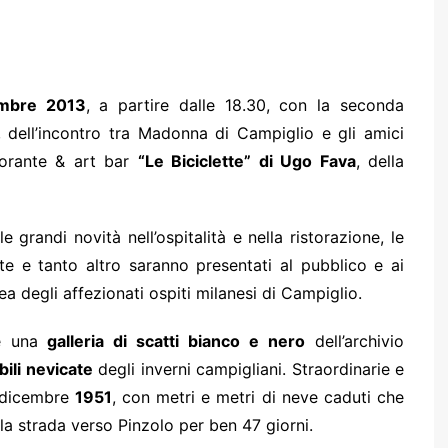
embre 2013
, a partire dalle 18.30, con la seconda
, dell’incontro tra Madonna di Campiglio e gli amici
storante & art bar
“Le Biciclette” di Ugo Fava
, della
e grandi novità nell’ospitalità e nella ristorazione, le
e e tanto altro saranno presentati al pubblico e ai
dea degli affezionati ospiti milanesi di Campiglio.
he una
galleria di scatti bianco e nero
dell’archivio
ili nevicate
degli inverni campigliani. Straordinarie e
el dicembre
1951
, con metri e metri di neve caduti che
a strada verso Pinzolo per ben 47 giorni.