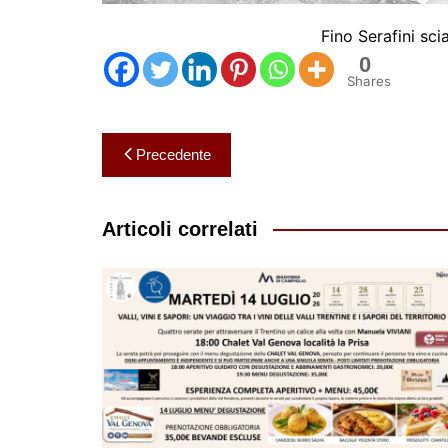
Fino Serafini sci
0
Shares
Navigazione
Precedente
articoli
Articoli correlati