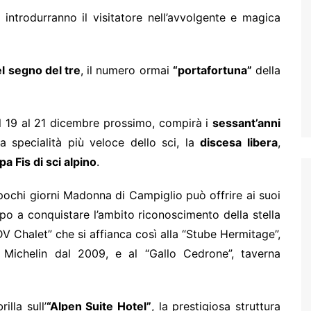
 introdurranno il visitatore nell’avvolgente e magica
l segno del tre
, il numero ormai
“portafortuna”
della
l 19 al 21 dicembre prossimo, compirà i
sessant’anni
 specialità più veloce dello sci, la
discesa libera
,
 Fis di sci alpino
.
ochi giorni Madonna di Campiglio può offrire ai suoi
mpo a conquistare l’ambito riconoscimento della stella
DV Chalet” che si affianca così alla “Stube Hermitage”,
la Michelin dal 2009, e al “Gallo Cedrone”, taverna
illa sull’
“Alpen Suite Hotel”
, la prestigiosa struttura