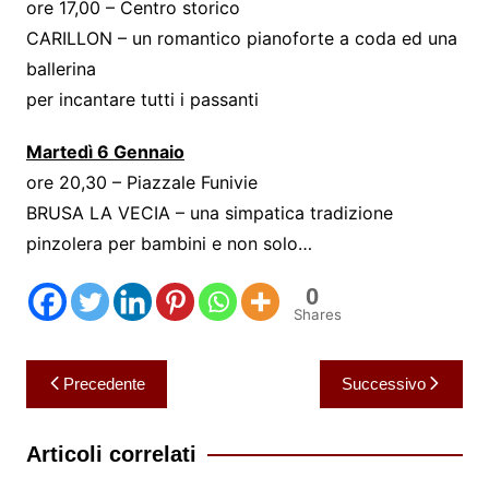
ore 17,00 – Centro storico
CARILLON – un romantico pianoforte a coda ed una
ballerina
per incantare tutti i passanti
Martedì 6 Gennaio
ore 20,30 – Piazzale Funivie
BRUSA LA VECIA – una simpatica tradizione
pinzolera per bambini e non solo…
0
Shares
Navigazione
Precedente
Successivo
articoli
Articoli correlati