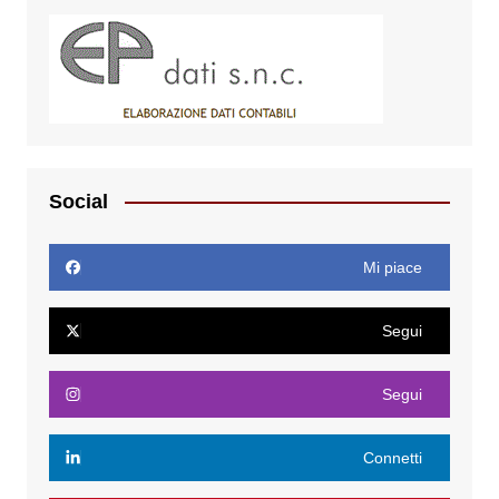
Social
Mi piace
Segui
Segui
Connetti