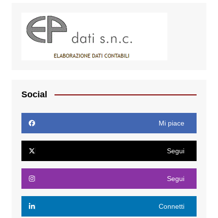
Social
Mi piace
Segui
Segui
Connetti