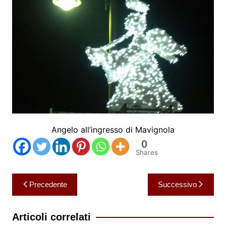
Angelo all’ingresso di Mavignola
0
Shares
Navigazione
Precedente
Successivo
articoli
Articoli correlati