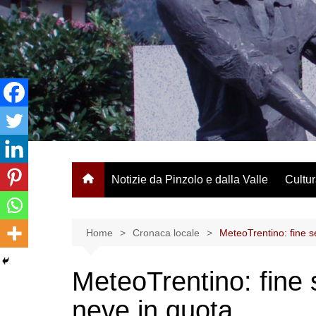
Salta
al
contenuto
Notizie da Pinzolo e dalla Valle
Cultur
Home
Cronaca locale
MeteoTrentino: fine s
MeteoTrentino: fine 
neve in quota