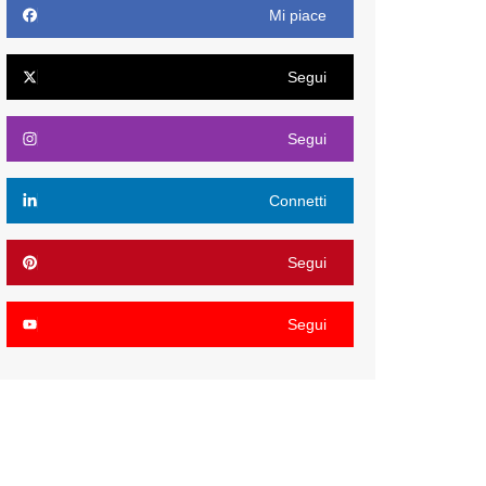
Mi piace
Segui
Segui
Connetti
Segui
Segui