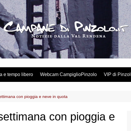
a e tempo libero
Webcam CampiglioPinzolo
VIP di Pinzo
ettimana con pioggia e neve in quota
settimana con pioggia e