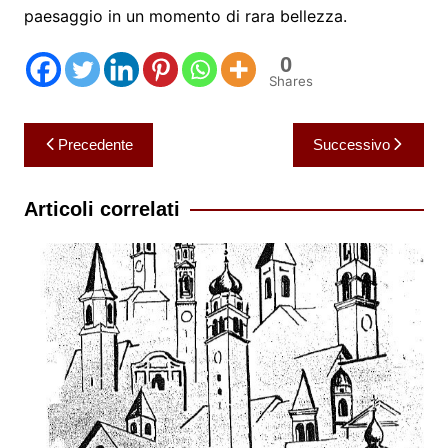
paesaggio in un momento di rara bellezza.
0
Shares
Navigazione
Precedente
Successivo
articoli
Articoli correlati