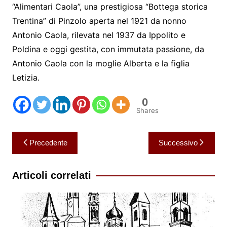
“Alimentari Caola”, una prestigiosa “Bottega storica
Trentina” di Pinzolo aperta nel 1921 da nonno
Antonio Caola, rilevata nel 1937 da Ippolito e
Poldina e oggi gestita, con immutata passione, da
Antonio Caola con la moglie Alberta e la figlia
Letizia.
0
Shares
Navigazione
Precedente
Successivo
articoli
Articoli correlati