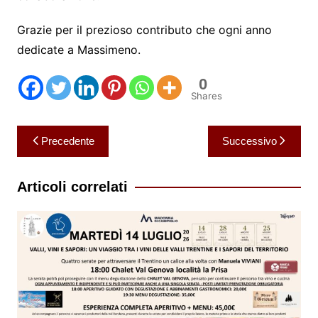
Grazie per il prezioso contributo che ogni anno
dedicate a Massimeno.
0
Shares
Navigazione
Precedente
Successivo
articoli
Articoli correlati