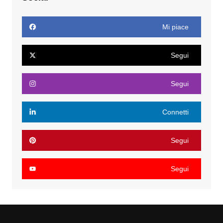
Mi piace
Segui
Segui
Connetti
Segui
Segui