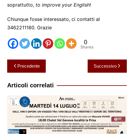
soprattutto,
to improve your English
!
Chiunque fosse interessato, ci contatti al
3462211180. Grazie
0
Shares
Navigazione
Precedente
Successivo
articoli
Articoli correlati