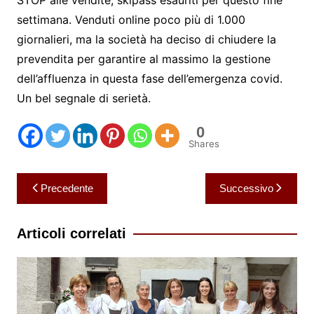
STOP alle vendite, skipass esauriti per questo fine
settimana. Venduti online poco più di 1.000
giornalieri, ma la società ha deciso di chiudere la
prevendita per garantire al massimo la gestione
dell’affluenza in questa fase dell’emergenza covid.
Un bel segnale di serietà.
0
Shares
Navigazione
Precedente
Successivo
articoli
Articoli correlati