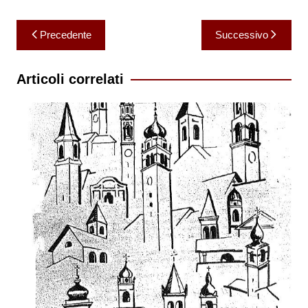
Navigazione
Precedente
Successivo
articoli
Articoli correlati