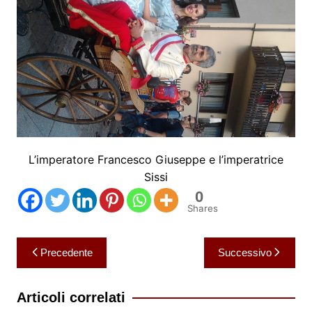
L’imperatore Francesco Giuseppe e l’imperatrice
Sissi
0
Shares
Navigazione
Precedente
Successivo
articoli
Articoli correlati