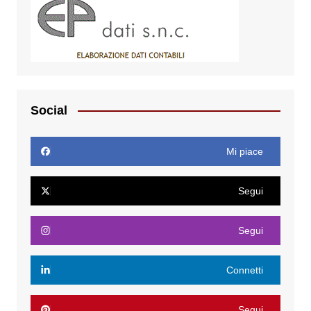
Social
Mi piace
Segui
Segui
Connetti
Segui