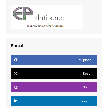
Social
Mi piace
Segui
Segui
Connetti