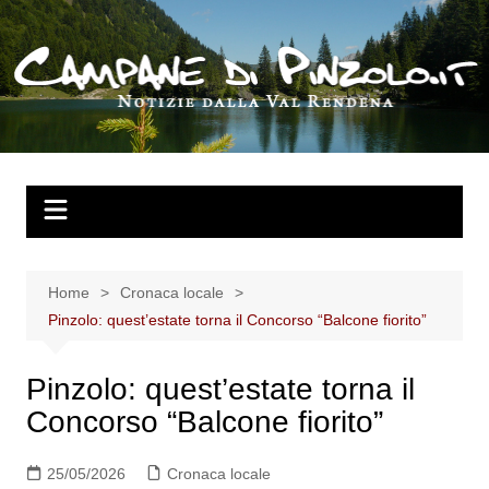
Salta
al
contenuto
Home
Cronaca locale
Pinzolo: quest’estate torna il Concorso “Balcone fiorito”
Pinzolo: quest’estate torna il
Concorso “Balcone fiorito”
25/05/2026
Cronaca locale