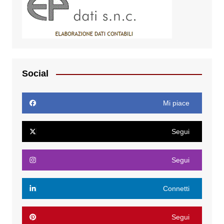
Social
Mi piace
Segui
Segui
Connetti
Segui