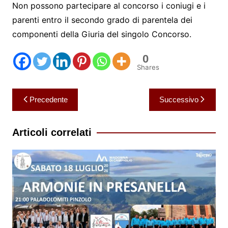
Non possono partecipare al concorso i coniugi e i
parenti entro il secondo grado di parentela dei
componenti della Giuria del singolo Concorso.
0
Shares
Navigazione
Precedente
Successivo
articoli
Articoli correlati