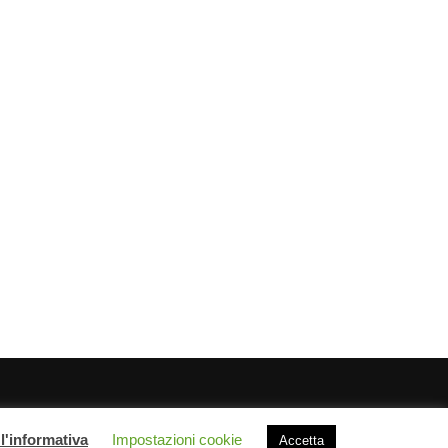
l'informativa
Impostazioni cookie
Chi siamo
Privacy Policy
Sitemap
Link utili
Accetta