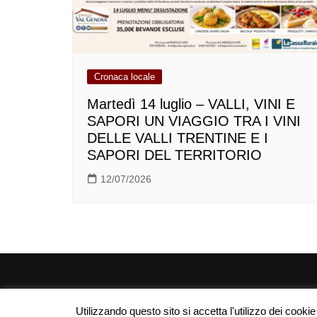
Cronaca locale
Martedì 14 luglio – VALLI, VINI E
SAPORI UN VIAGGIO TRA I VINI
DELLE VALLI TRENTINE E I
SAPORI DEL TERRITORIO
12/07/2026
Utilizzando questo sito si accetta l'utilizzo dei cooki
| Campanedipinzolo.it - Webmaster: Marco Salvaterra 