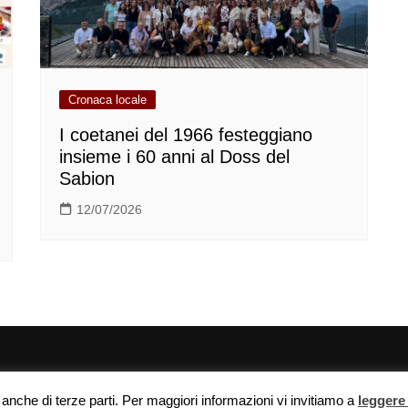
Cronaca locale
I coetanei del 1966 festeggiano
insieme i 60 anni al Doss del
Sabion
12/07/2026
e anche di terze parti. Per maggiori informazioni vi invitiamo a
leggere 
- info@agraria.org |