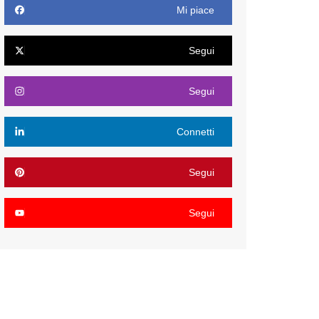
Mi piace
Segui
Segui
Connetti
Segui
Segui