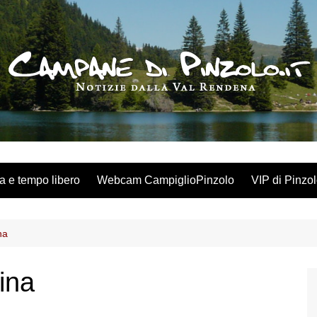
a e tempo libero
Webcam CampiglioPinzolo
VIP di Pinzo
na
ina