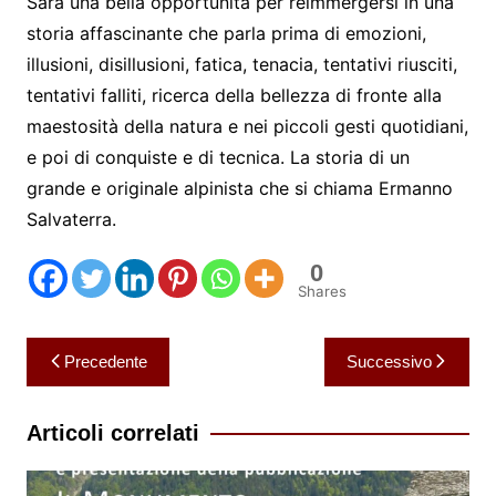
Sarà una bella opportunità per reimmergersi in una
storia affascinante che parla prima di emozioni,
illusioni, disillusioni, fatica, tenacia, tentativi riusciti,
tentativi falliti, ricerca della bellezza di fronte alla
maestosità della natura e nei piccoli gesti quotidiani,
e poi di conquiste e di tecnica. La storia di un
grande e originale alpinista che si chiama Ermanno
Salvaterra.
0
Shares
Navigazione
Precedente
Successivo
articoli
Articoli correlati