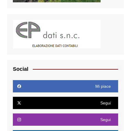
Social
Mi piace
Segui
Segui