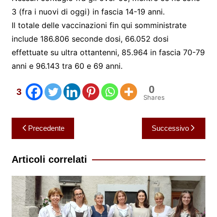
3 (fra i nuovi di oggi) in fascia 14-19 anni.
Il totale delle vaccinazioni fin qui somministrate
include 186.806 seconde dosi, 66.052 dosi
effettuate su ultra ottantenni, 85.964 in fascia 70-79
anni e 96.143 tra 60 e 69 anni.
0
3
Shares
Navigazione
Precedente
Successivo
articoli
Articoli correlati