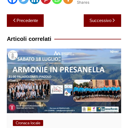
Shares
Navigazione
Precedente
Successivo
articoli
Articoli correlati
Cronaca locale