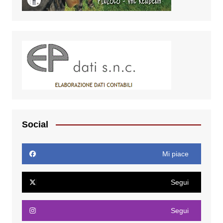
Social
Mi piace
Segui
Segui