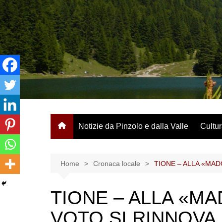
Salta
al
contenuto
Notizie da Pinzolo e dalla Valle
Cultur
Home
Cronaca locale
TIONE – ALLA «MAD
TIONE – ALLA «MA
VOTO SI RINNOVA