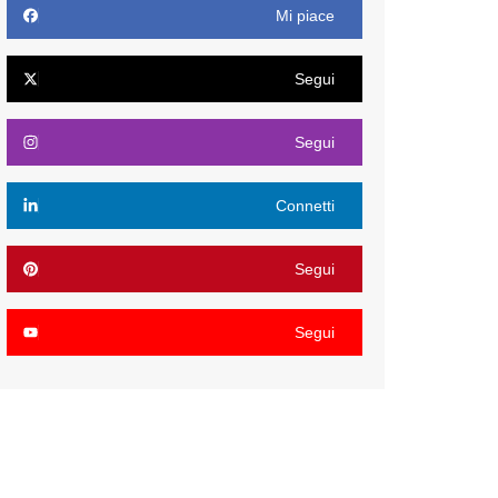
Mi piace
Segui
Segui
Connetti
Segui
Segui