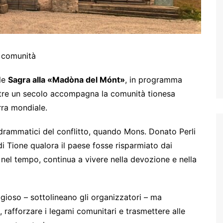
e comunità
ale
Sagra alla «Madòna del Mónt»
, in programma
ltre un secolo accompagna la comunità tionesa
rra mondiale.
i drammatici del conflitto, quando Mons. Donato Perli
i Tione qualora il paese fosse risparmiato dai
l tempo, continua a vivere nella devozione e nella
gioso – sottolineano gli organizzatori – ma
 rafforzare i legami comunitari e trasmettere alle