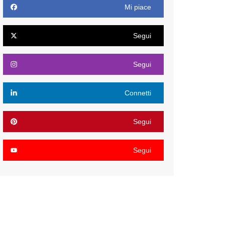
Mi piace
Segui
Segui
Connetti
Segui
Segui