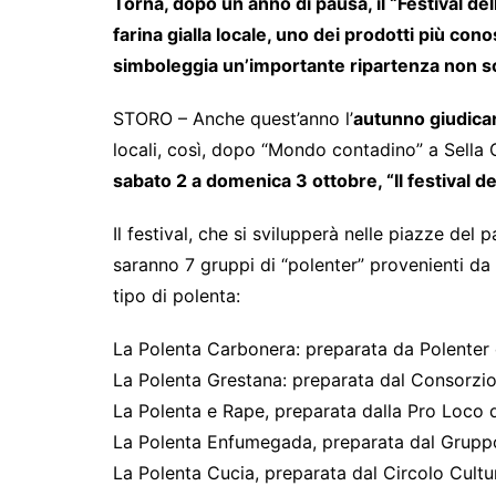
Torna, dopo un anno di pausa, il “Festival del
farina gialla locale, uno dei prodotti più cono
simboleggia un’importante ripartenza non solo
STORO – Anche quest’anno l’
autunno giudica
locali, così, dopo “Mondo contadino” a Sella G
sabato 2 a domenica 3 ottobre, “Il festival de
Il festival, che si svilupperà nelle piazze del 
saranno 7 gruppi di “polenter” provenienti da 
tipo di polenta:
La Polenta Carbonera: preparata da Polenter d
La Polenta Grestana: preparata dal Consorzio
La Polenta e Rape, preparata dalla Pro Loco 
La Polenta Enfumegada, preparata dal Gruppo
La Polenta Cucia, preparata dal Circolo Cultu