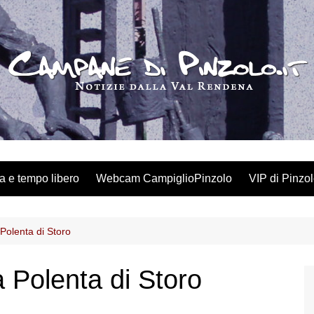
a e tempo libero
Webcam CampiglioPinzolo
VIP di Pinzo
 Polenta di Storo
la Polenta di Storo