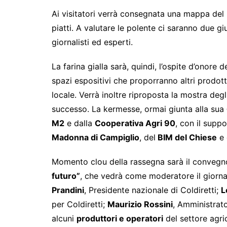
Ai visitatori verrà consegnata una mappa del p
piatti. A valutare le polente ci saranno due gi
giornalisti ed esperti.
La farina gialla sarà, quindi, l’ospite d’onore
spazi espositivi che proporranno altri prodotti 
locale. Verrà inoltre riproposta la mostra de
successo. La kermesse, ormai giunta alla sua
M2
e dalla
Cooperativa Agri 90
, con il supp
Madonna di Campiglio
, del
BIM del Chiese
e 
Momento clou della rassegna sarà il conveg
futuro”
, che vedrà come moderatore il giorna
Prandini
, Presidente nazionale di Coldiretti;
L
per Coldiretti;
Maurizio Rossini
, Amministrat
alcuni
produttori e operatori
del settore agric