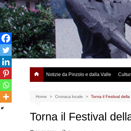
Salta
al
contenuto
Notizie da Pinzolo e dalla Valle
Cultur
Home
Cronaca locale
Torna il Festival della
Torna il Festival del