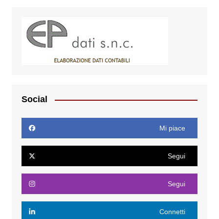
Social
Mi piace
Segui
Segui
Connetti