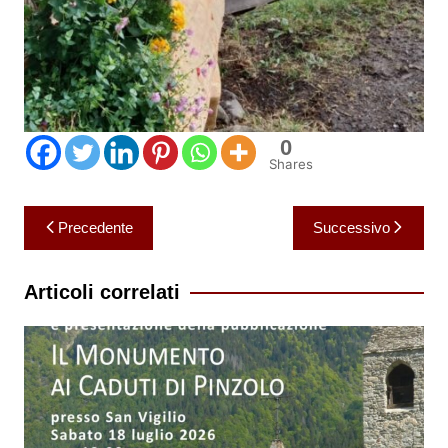
0
Shares
Navigazione
Precedente
Successivo
articoli
Articoli correlati