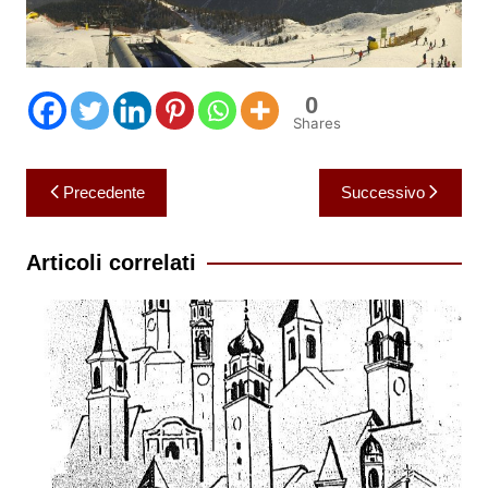
0
Shares
Navigazione
Precedente
Successivo
articoli
Articoli correlati