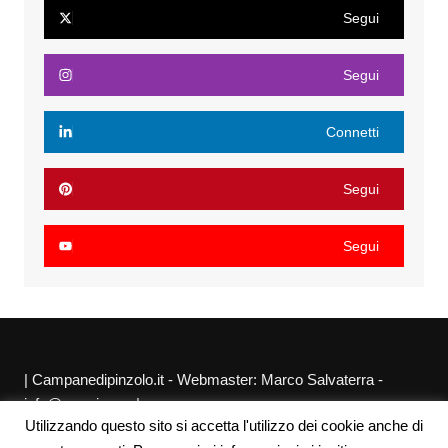
Segui
Segui
Connetti
Segui
Segui
| Campanedipinzolo.it - Webmaster: Marco Salvaterra -
info@agraria.org |
Utilizzando questo sito si accetta l'utilizzo dei cookie anche di
Chi siamo
Privacy Policy
Sitemap
Link utili