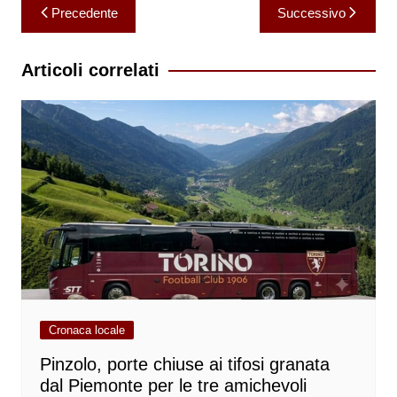
Navigazione
Precedente
Successivo
articoli
Articoli correlati
Cronaca locale
Pinzolo, porte chiuse ai tifosi granata
dal Piemonte per le tre amichevoli