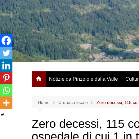
Salta
al
contenuto
Notizie da Pinzolo e dalla Valle
Cultur
Home
Cronaca locale
Zero decessi, 115 cont
Zero decessi, 115 con
ospedale di cui 1 in 