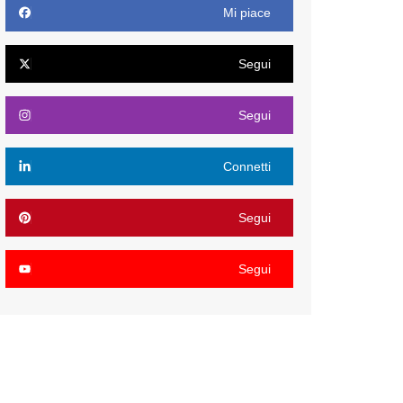
Mi piace
Segui
Segui
Connetti
Segui
Segui