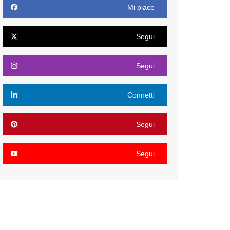
Mi piace
Segui
Segui
Connetti
Segui
Segui